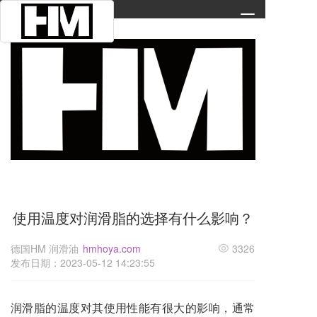
T
o
g
g
l
e
n
a
v
i
g
a
t
i
使用温度对润滑脂的选择有什么影响？
o
n
德国HM 润滑油
hmhoya.com
3326
发布日期：2023-05-12 14:23:55
润滑脂的温度对其使用性能有很大的影响，通常