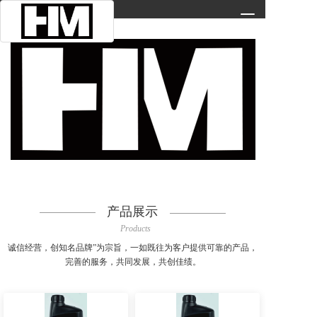
T
o
g
g
l
e
n
a
v
i
g
a
t
i
产品展示
o
Products
n
诚信经营，创知名品牌”为宗旨，一如既往为客户提供可靠的产品，
完善的服务，共同发展，共创佳绩。